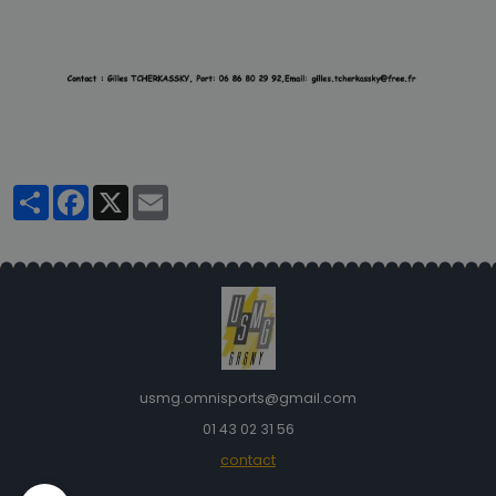
Partager
Facebook
X
Email
usmg.omnisports@gmail.com
01 43 02 31 56
contact