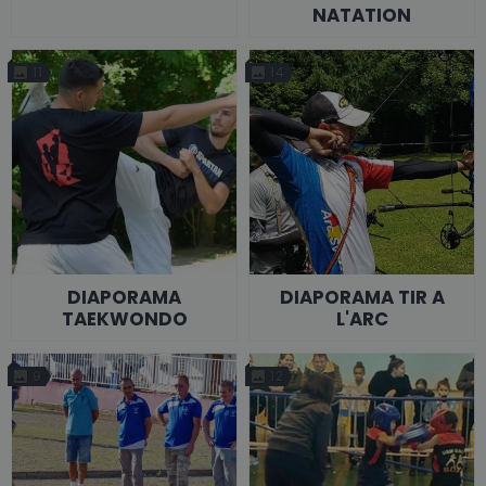
NATATION
11
14
DIAPORAMA
DIAPORAMA TIR A
TAEKWONDO
L'ARC
9
12