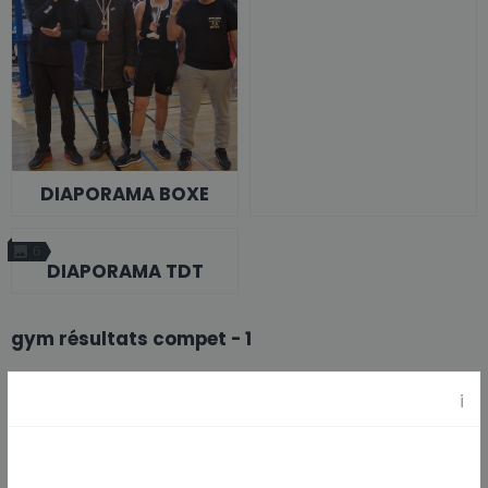
DIAPORAMA BOXE
6
DIAPORAMA TDT
gym résultats compet - 1
i