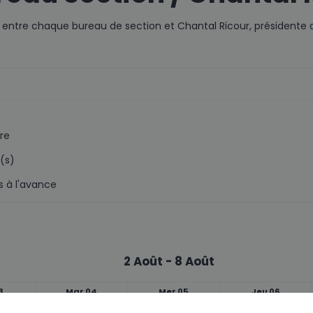
 entre chaque bureau de section et Chantal Ricour, présidente d
re
(s)
 à l'avance
2 Août - 8 Août
3
Mar 04
Mer 05
Jeu 06