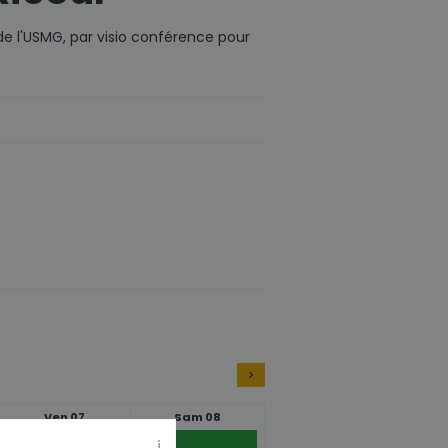
e l'USMG, par visio conférence pour
Ven 07
Sam 08
09:00
i