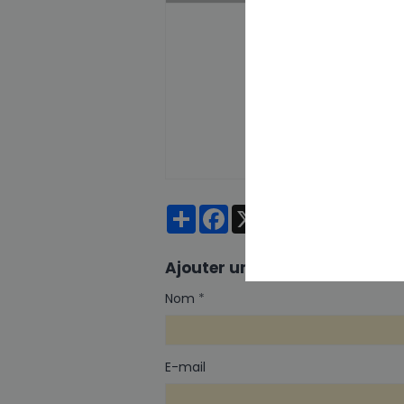
Date
Tranche(s) horaire(s)
Partager
Facebook
X
Email
Ajouter un commentaire
Nom
E-mail