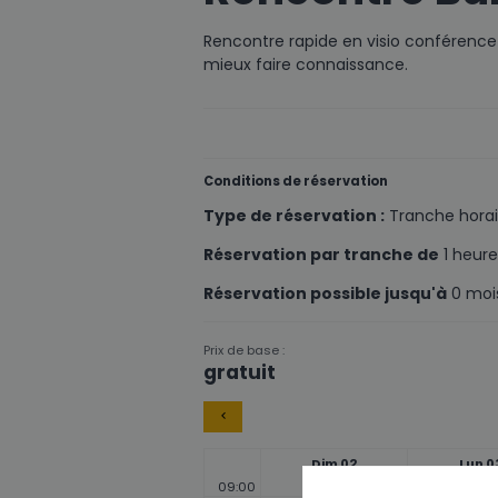
Rencontre rapide en visio conférence
mieux faire connaissance.
Conditions de réservation
Type de réservation :
Tranche horai
Réservation par tranche de
1 heure
Réservation possible jusqu'à
0 mois
Prix de base :
gratuit
Dim 02
Lun 0
09:00