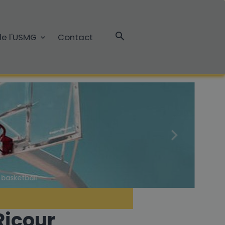
 de l'USMG
Contact
Ricour