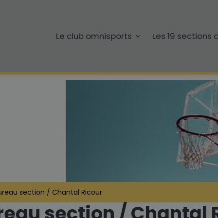
Le club omnisports
Les 19 sections
basketball
reau section / Chantal Ricour
eau section / Chantal 